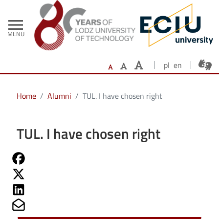
- Home
Skip to main content
menu
MENU
pl
en
Home
Alumni
TUL. I have chosen right
TUL. I have chosen right
Share on Fb
Share on Twitter
Share on Linkedin
Share on Mailto