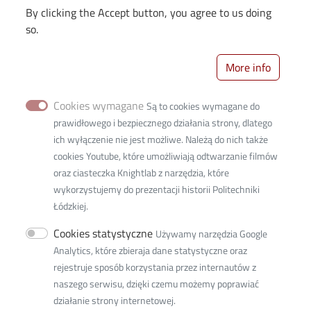
Partnerzy jubileuszu i Wielkiego
By clicking the Accept button, you agree to us doing
so.
Turnieju PŁ:
More info
Partnerzy Wielkiego Turnieju PŁ:
Cookies wymagane
Są to cookies wymagane do
Links
prawidłowego i bezpiecznego działania strony, dlatego
ich wyłączenie nie jest możliwe. Należą do nich także
cookies Youtube, które umożliwiają odtwarzanie filmów
oraz ciasteczka Knightlab z narzędzia, które
wykorzystujemy do prezentacji historii Politechniki
Łódzkiej.
Cookies statystyczne
Używamy narzędzia Google
Lodz University of Technology
Analytics, które zbieraja dane statystyczne oraz
rejestruje sposób korzystania przez internautów z
116 Zeromskiego Street
naszego serwisu, dzięki czemu możemy poprawiać
90-924 Lodz, Poland
działanie strony internetowej.
NIP:
727 002 18 95