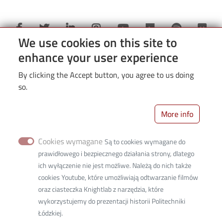
We use cookies on this site to
enhance your user experience
Partnerzy jubileuszu i Wielkiego
By clicking the Accept button, you agree to us doing
so.
Turnieju PŁ:
More info
Partnerzy Wielkiego Turnieju PŁ:
Cookies wymagane
Są to cookies wymagane do
Links
prawidłowego i bezpiecznego działania strony, dlatego
ich wyłączenie nie jest możliwe. Należą do nich także
cookies Youtube, które umożliwiają odtwarzanie filmów
oraz ciasteczka Knightlab z narzędzia, które
wykorzystujemy do prezentacji historii Politechniki
Łódzkiej.