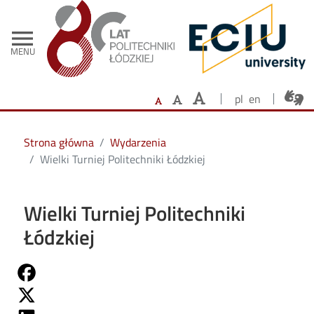
- Strona główna
Przejdź do treści
menu
MENU
pl
en
Strona główna
Wydarzenia
Wielki Turniej Politechniki Łódzkiej
Wielki Turniej Politechniki
Łódzkiej
Share on Fb
Share on Twitter