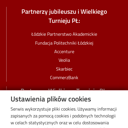
Partnerzy jubileuszu i Wielkiego
Turnieju PŁ:
Łódzkie Partnerstwo Akademickie
Fundacja Politechniki Łódzkiej
Accenture
Veolia
Skarbiec
CommerzBank
Partnerzy Wielkiego Turnieju PŁ:
Ustawienia plików cookies
Life Mercure Free
Serwis wykorzystuje pliki cookies. Używamy informacji
Narodowy Fundusz Ochrony Środowiska i Gospodarki
zapisanych za pomocą cookies i podobnych technologii
Wodnej
w celach statystycznych oraz w celu dostosowania