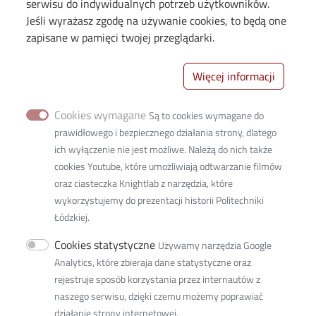
Co funded by the European Union
serwisu do indywidualnych potrzeb użytkowników.
Jeśli wyrażasz zgodę na używanie cookies, to będą one
PoliClinic Centrum Medyczne Fundacji Politechniki
zapisane w pamięci twojej przeglądarki.
Łódzkiej
AquaSpeed
Więcej informacji
Linki
Polityka prywatności
Cookies wymagane
Są to cookies wymagane do
prawidłowego i bezpiecznego działania strony, dlatego
ich wyłączenie nie jest możliwe. Należą do nich także
cookies Youtube, które umożliwiają odtwarzanie filmów
oraz ciasteczka Knightlab z narzędzia, które
wykorzystujemy do prezentacji historii Politechniki
Łódzkiej.
Cookies statystyczne
Używamy narzędzia Google
Politechnika Łódzka
Analytics, które zbieraja dane statystyczne oraz
rejestruje sposób korzystania przez internautów z
ul. Żeromskiego 116
naszego serwisu, dzięki czemu możemy poprawiać
90-924 Łódź
działanie strony internetowej.